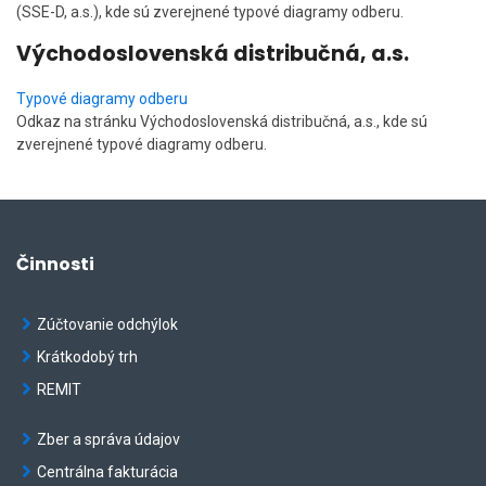
(SSE-D, a.s.), kde sú zverejnené typové diagramy odberu.
Východoslovenská distribučná, a.s.
Typové diagramy odberu
Odkaz na stránku Východoslovenská distribučná, a.s., kde sú
zverejnené typové diagramy odberu.
Činnosti
Zúčtovanie odchýlok
Krátkodobý trh
REMIT
Zber a správa údajov
Centrálna fakturácia