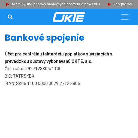
Aktuálny stav prípravy nápravných opatrení v rámci VDT
Verejné konzu
VYHĽADÁVANIE...
Zat
Bankové spojenie
Účet pre centrálnu fakturáciu poplatkov súvisiacich s
prevádzkou sústavy vykonávanú OKTE, a.s.
Číslo účtu: 2927123806/1100
BIC: TATRSKBX
IBAN: SK06 1100 0000 0029 2712 3806