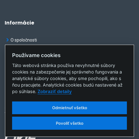
Informácie
O spoločnosti
Kontakt
Používame cookies
Oznamy
Táto webová stránka používa nevyhnutné súbory
cookies na zabezpečenie jej správneho fungovania a
Ochrana osobných údajov
analytické súbory cookies, aby sme pochopili, ako s
Nastavenia cookies
ňou pracujete. Analytické cookies budú nastavené až
po súhlase.
Zobraziť detaily
Odmietnuť všetko
© OKTE, a.s. Všetky práva vyhradené
Vytvorila
sféra, a.s.
Povoliť všetko