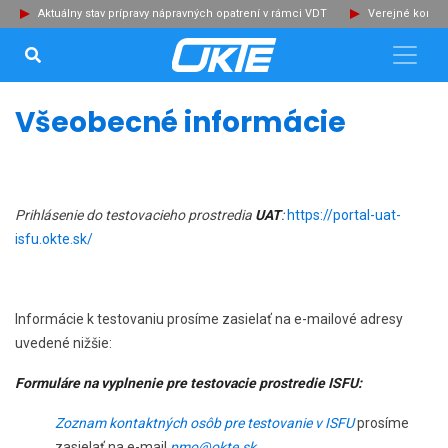
Aktuálny stav prípravy nápravných opatrení v rámci VDT
Verejné konzu
VYHĽADÁVANIE...
Zat
Všeobecné informácie
Prihlásenie do testovacieho prostredia
UAT
:
https://portal-uat-
isfu.okte.sk/
Informácie k testovaniu prosíme zasielať na e-mailové adresy
uvedené nižšie:
Formuláre na vyplnenie pre testovacie prostredie ISFU
:
Zoznam kontaktných osôb pre testovanie v ISFU
prosíme
zasielať na e-mail
pmo@okte.sk