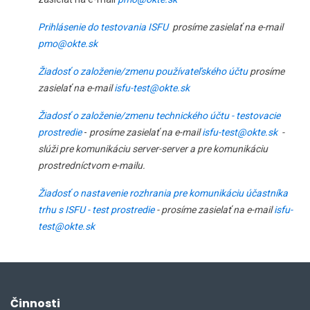
Prihlásenie do testovania ISFU
prosíme zasielať na e-mail
pmo@okte.sk
Žiadosť o založenie/zmenu používateľského účtu
prosíme
zasielať na e-mail
isfu-test@okte.sk
Žiadosť o založenie/zmenu technického účtu - testovacie
prostredie
-
prosíme zasielať na e-mail
isfu-test@okte.sk
-
slúži pre komunikáciu server-server a pre komunikáciu
prostredníctvom e-mailu.
Žiadosť o nastavenie rozhrania pre komunikáciu účastníka
trhu s ISFU - test prostredie
- prosíme zasielať na e-mail
isfu-
test@okte.sk
Činnosti