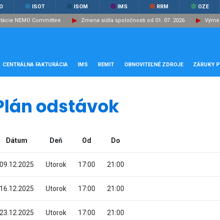
O
ISOT
ISOM
IMS
RRM
OZE
ltácie NEMO Committee
Zmena sídla spoločnosti od 01. 07. 2026
Výmen
CENTRÁLNA FAKTURÁCIA
IMS
REMIT
OBNOVITEĽNÉ ZDROJE
ZÁRUKY 
Plán odstávok
Dátum
Deň
Od
Do
09.12.2025
Utorok
17:00
21:00
16.12.2025
Utorok
17:00
21:00
23.12.2025
Utorok
17:00
21:00