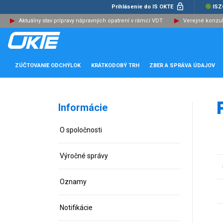
Prihlásenie do IS OKTE
ISZ
Aktuálny stav prípravy nápravných opatrení v rámci VDT
Verejné konzu
ZÚČTOVANIE ODCHÝLOK
KRÁTKODOBÝ TRH
ZBER A SPRÁVA ÚDAJOV
Informácie
O spoločnosti
Výročné správy
Oznamy
Notifikácie