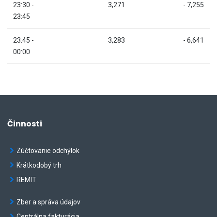
23:30 -
3,271
- 7,255
23:45
23:45 -
3,283
- 6,641
00:00
Činnosti
Zúčtovanie odchýlok
Krátkodobý trh
REMIT
Zber a správa údajov
Centrálna fakturácia