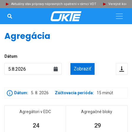
Aktuálny stav prípravy nápravných opatrení v rámci VDT
Verejné konzu
VYHĽADÁVANIE...
Zat
Agregácia
Dátum
Exp
Dátum:
5. 8. 2026
Zúčtovacia perióda:
15 minút
Agregátori v EDC
Agregačné bloky
24
29