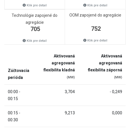
Klik pre detail
Klik pre detail
OOM zapojené do agregácie
Technológie zapojené do
agregácie
752
705
Klik pre detail
Klik pre detail
Aktivovaná
Aktivovaná
agregovaná
agregovaná
flexibilita kladná
flexibilita záporná
Zúčtovacia
perióda
(MW)
(MW)
00:00 -
3,704
- 0,249
00:15
00:15 -
9,213
0,000
00:30