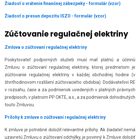
Žiadosť o vrátenie finančnej zábezpeky - formulár (vzor)
Žiadosť o presun depozitu ISZO - formulár (vzor)
Zúčtovanie regulačnej elektriny
Zmluva o zúčtovaní regulačnej elektriny
Poskytovateľ podporných služieb musí mať platnú a účinnú
Zmluvu o zúčtovaní regulačnej elektriny, ktorej predmetom je
zúčtovanie regulačnej elektriny v každej obchodnej hodine (v
štvrťhodinovom rozlíšení zúčtovacieho obdobia). Dodávateľovi RE
v rozsahu, čase a za podmienok uvedených v platných právnych
predpisoch, v platnom PP OKTE, a.s., a za podmienok dohodnutých
touto Zmluvou.
Prílohy k zmluve o zúčtovaní regulačnej elektriny
K zmluve je potrebné doložiť relevantné prílohy. Ak žiadateľ nemá
uzavretú Zmluvu o zúčtovaní odchýlky, je povinný k Zmluve doložiť