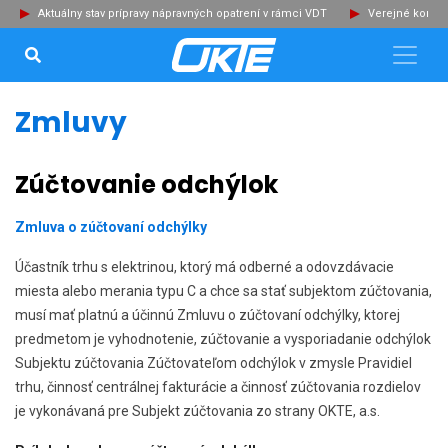
Aktuálny stav prípravy nápravných opatrení v rámci VDT
Verejné konzu
VYHĽADÁVANIE...
Zat
Zmluvy
Zúčtovanie odchýlok
Zmluva o zúčtovaní odchýlky
Účastník trhu s elektrinou, ktorý má odberné a odovzdávacie
miesta alebo merania typu C a chce sa stať subjektom zúčtovania,
musí mať platnú a účinnú Zmluvu o zúčtovaní odchýlky, ktorej
predmetom je vyhodnotenie, zúčtovanie a vysporiadanie odchýlok
Subjektu zúčtovania Zúčtovateľom odchýlok v zmysle Pravidiel
trhu, činnosť centrálnej fakturácie a činnosť zúčtovania rozdielov
je vykonávaná pre Subjekt zúčtovania zo strany OKTE, a.s.