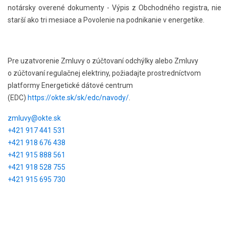
notársky overené dokumenty - Výpis z Obchodného registra, nie
starší ako tri mesiace a Povolenie na podnikanie v energetike.
Pre uzatvorenie Zmluvy o zúčtovaní odchýlky alebo Zmluvy
o zúčtovaní regulačnej elektriny, požiadajte prostredníctvom
platformy Energetické dátové centrum
(EDC)
https://okte.sk/sk/edc/navody/
.
zmluvy@okte.sk
+421 917 441 531
+421 918 676 438
+421 915 888 561
+421 918 528 755
+421 915 695 730