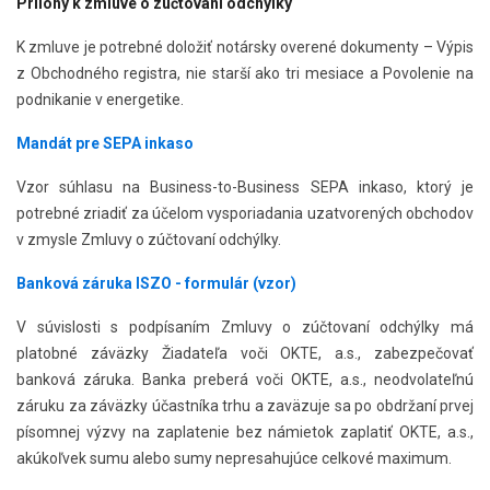
Prílohy k zmluve o zúčtovaní odchýlky
K zmluve je potrebné doložiť notársky overené dokumenty – Výpis
z Obchodného registra, nie starší ako tri mesiace a Povolenie na
podnikanie v energetike.
Mandát pre SEPA inkaso
Vzor súhlasu na Business-to-Business SEPA inkaso, ktorý je
potrebné zriadiť za účelom vysporiadania uzatvorených obchodov
v zmysle Zmluvy o zúčtovaní odchýlky.
Banková záruka ISZO - formulár (vzor)
V súvislosti s podpísaním Zmluvy o zúčtovaní odchýlky má
platobné záväzky Žiadateľa voči OKTE, a.s., zabezpečovať
banková záruka. Banka preberá voči OKTE, a.s., neodvolateľnú
záruku za záväzky účastníka trhu a zaväzuje sa po obdržaní prvej
písomnej výzvy na zaplatenie bez námietok zaplatiť OKTE, a.s.,
akúkoľvek sumu alebo sumy nepresahujúce celkové maximum.