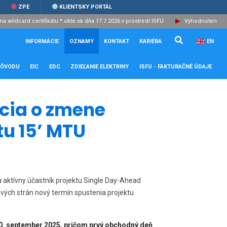
ZPE
KLIENTSKY PORTÁL
a wildcard certifikátu *.okte.sk dňa 17.7.2026 v prostredí ISFU
Vyhodnotenie v
Vyhľadávanie.
Zatvoriť
INFORMÁCIE
OZNAMY
KONTAKT
KARIÉRA
EN
PÔVODU
EIC
EDC
ZDIEĽANIE ELEKTRINY
ISFU - FAKTURAČNÉ ÚDAJE
cia o zmene
tu 15’ MTU
a aktívny účastník projektu Single Day-Ahead
ých strán nový termín spustenia projektu
30. september 2025, pričom prvý obchodný deň