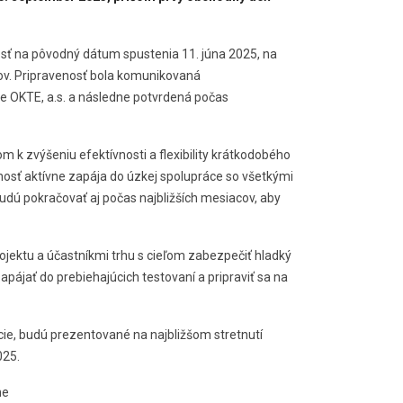
osť na pôvodný dátum spustenia 11. júna 2025, na
ov. Pripravenosť bola komunikovaná
 OKTE, a.s. a následne potvrdená počas
k zvýšeniu efektívnosti a flexibility krátkodobého
očnosť aktívne zapája do úzkej spolupráce so všetkými
udú pokračovať aj počas najbližších mesiacov, aby
ojektu a účastníkmi trhu s cieľom zabezpečiť hladký
jať do prebiehajúcich testovaní a pripraviť sa na
e, budú prezentované na najbližšom stretnutí
025.
ne