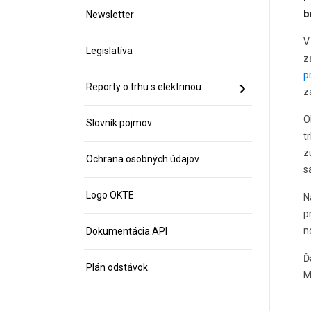
b
Newsletter
V
Legislatíva
z
p
Reporty o trhu s elektrinou
z
O
Slovník pojmov
t
z
Ochrana osobných údajov
s
Logo OKTE
N
p
n
Dokumentácia API
Ď
Plán odstávok
M