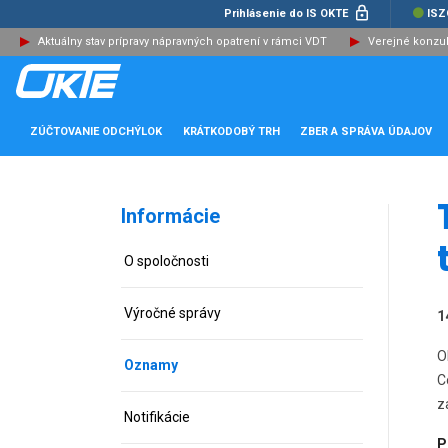
Prihlásenie do IS OKTE
ISZ
Aktuálny stav prípravy nápravných opatrení v rámci VDT
Verejné konzu
ZÚČTOVANIE ODCHÝLOK
KRÁTKODOBÝ TRH
ZBER A SPRÁVA ÚDAJOV
Informácie
O spoločnosti
Výročné správy
1
O
Oznamy
C
z
Notifikácie
P