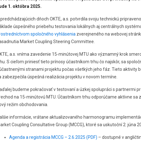
ude 1. októbra 2025.
 predchádzajúcich dňoch OKTE, a.s. potvrdila svoju technickú pripraven
áklade úspešného priebehu testovania lokálnych aj centrálnych systém
rostredníctvom spoločného vyhlásenia
zverejneného na webovej stránke
asadnutia Market Coupling Steering Committee.
KTE, a.s. vníma zavedenie 15-minútovej MTU ako významný krok smerom 
rhu. S cieľom priniesť tieto prínosy účastníkom trhu čo najskôr, sa spol
účastnenými stranami projektu počas všetkých jeho fáz. Tieto aktivity b
a zabezpečila úspešná realizácia projektu v novom termíne.
aďalej budeme pokračovať v testovaní a úzkej spolupráci s partnermi pr
rechod na 15-minútovú MTU. Účastníkom trhu odporúčame aktívne sa zapá
ový režim obchodovania.
alšie informácie, vrátane aktualizovaného harmonogramu implementáci
arket Coupling Consultative Group (MCCG), ktoré sa uskutoční 2. júna 2
Agenda a registrácia MCCG – 2.6.2025 (PDF)
– dostupné v angličti