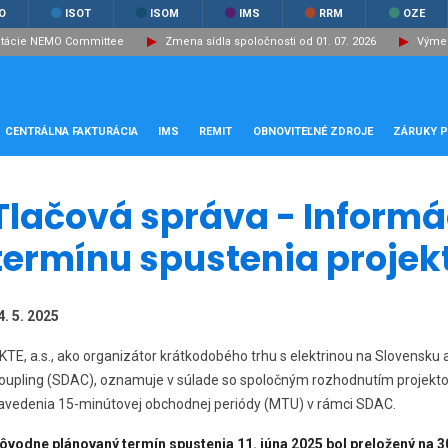
O
ISOT
ISOM
IMS
RRM
OZE
ltácie NEMO Committee
Zmena sídla spoločnosti od 01. 07. 2026
Výmen
CENTRÁLNA FAKTURÁCIA
IMS
REMIT
OBNOVITEĽNÉ ZDROJE
ZÁRUKY 
Tlačová správa - Informá
termínu spustenia projek
4. 5. 2025
KTE, a.s., ako organizátor krátkodobého trhu s elektrinou na Slovensku 
oupling (SDAC), oznamuje v súlade so spoločným rozhodnutím projektov
avedenia 15-minútovej obchodnej periódy (MTU) v rámci SDAC.
ôvodne plánovaný termín spustenia 11. júna 2025 bol preložený na 