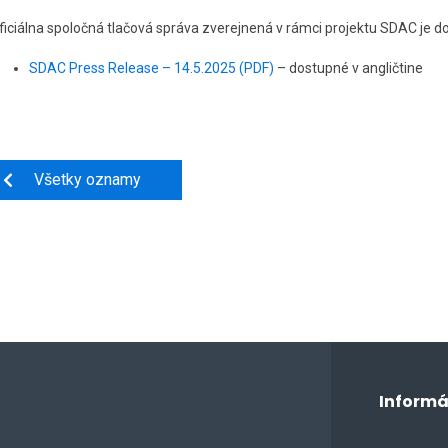
ficiálna spoločná tlačová správa zverejnená v rámci projektu SDAC je d
SDAC Press Release – 14.5.2025 (PDF)
– dostupné v angličtine
Všetky oznamy
Informá