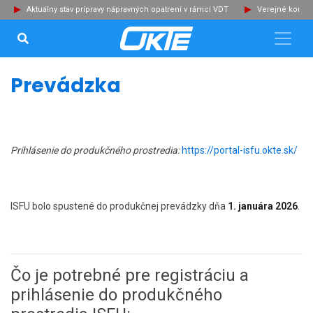
Aktuálny stav prípravy nápravných opatrení v rámci VDT
Verejné konzu
VYHĽADÁVANIE...
Zat
Prevádzka
Prihlásenie do produkčného prostredia:
https://portal-isfu.okte.sk/
ISFU bolo spustené do produkčnej prevádzky dňa
1. januára 2026
.
Čo je potrebné pre registráciu a
prihlásenie do produkčného