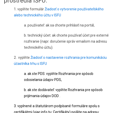
prostredia ISFU:
1. vyplňte formulár
Žiadosť o vytvorenie používateľského
alebo technického účtu v ISFU
a. používateľ: ak sa chcete prihlásiť na portál,
b. technický účet: ak chcete používať účet pre externé
rozhranie (napr. doručenie správ emailom na adresu
technického účtu).
2. vyplňte
Žiadosť o nastavenie rozhrania pre komunikáciu
účastníka trhu s ISFU
a. ak ste PDS: vyplňte Rozhrania pre spôsob
odosielania údajov PDS,
b. ak ste dodávateľ: vyplňte Rozhrania pre spôsob
prijímania údajov DOD .
3. vyplnené a štatutárom podpísané formuláre spolu s
certifikátmi (viac info tu:
Certifikáty
) pošlite na adresu: