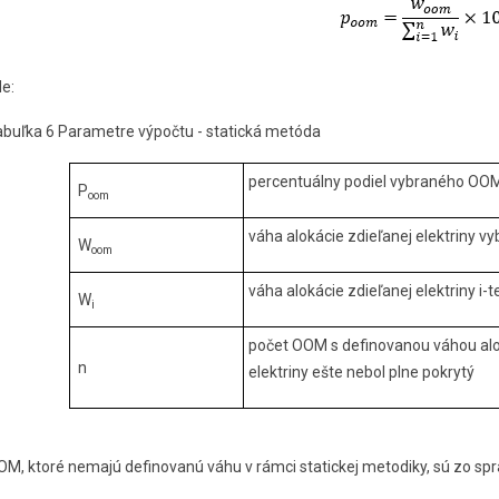
e:
abuľka 6 Parametre výpočtu - statická metóda
percentuálny podiel vybraného OO
P
oom
váha alokácie zdieľanej elektriny 
W
oom
váha alokácie zdieľanej elektriny i
W
i
počet OOM s definovanou váhou alok
n
elektriny ešte nebol plne pokrytý
OM, ktoré nemajú definovanú váhu v rámci statickej metodiky, sú zo s