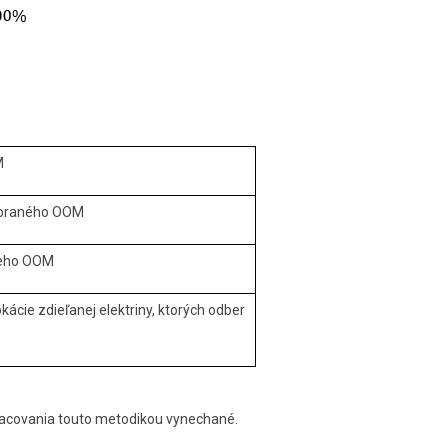
M
vybraného OOM
-teho OOM
ácie zdieľanej elektriny, ktorých odber
pracovania touto metodikou vynechané.