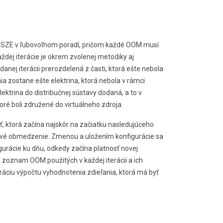
 SZE v ľubovoľnom poradí, pričom každé OOM musí
ždej iterácie je okrem zvolenej metodiky aj
anej iterácii prerozdelená z časti, ktorá ešte nebola
ia zostane ešte elektrina, ktorá nebola v rámci
elektrina do distribučnej sústavy dodaná, a to v
ré boli združené do virtuálneho zdroja.
ť, ktorá začína najskôr na začiatku nasledujúceho
ové obmedzenie. Zmenou a uložením konfigurácie sa
rácie ku dňu, odkedy začína platnosť novej
í, zoznam OOM použitých v každej iterácii a ich
áciu výpočtu vyhodnotenia zdieľania, ktorá má byť