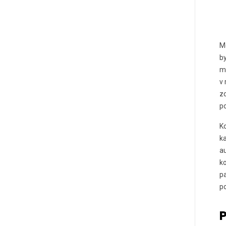
M
by
ma
v 
zd
po
Ko
k
a
ko
p
po
P