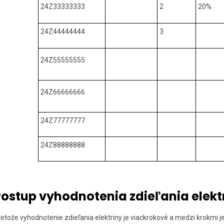
24Z33333333
2
20%
24Z44444444
3
24Z55555555
24Z66666666
24Z77777777
24Z88888888
ostup vyhodnotenia zdieľania elekt
retože vyhodnotenie zdieľania elektriny je viackrokové a medzi krokmi