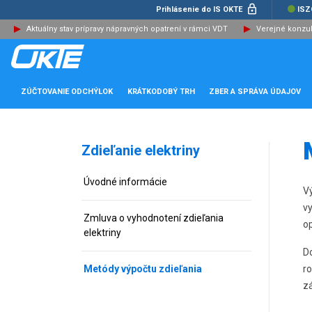
Prihlásenie do IS OKTE
ISZ
Aktuálny stav prípravy nápravných opatrení v rámci VDT
Verejné konzu
ZÚČTOVANIE ODCHÝLOK
KRÁTKODOBÝ TRH
ZBER A SPRÁVA ÚDAJOV
Zdieľanie elektriny
Úvodné informácie
Vý
v
Zmluva o vyhodnotení zdieľania
o
elektriny
Do
Metódy výpočtu zdieľania
r
z