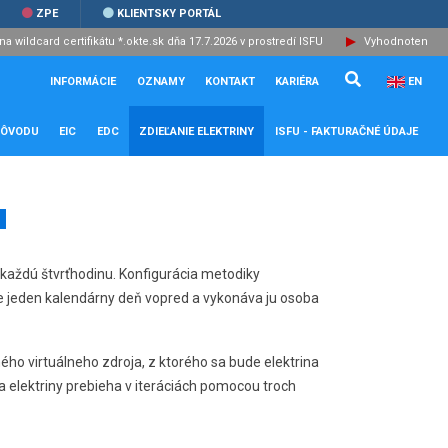
ZPE
KLIENTSKY PORTÁL
a wildcard certifikátu *.okte.sk dňa 17.7.2026 v prostredí ISFU
Vyhodnotenie v
Vyhľadávanie.
Zatvoriť
INFORMÁCIE
OZNAMY
KONTAKT
KARIÉRA
EN
PÔVODU
EIC
EDC
ZDIEĽANIE ELEKTRINY
ISFU - FAKTURAČNÉ ÚDAJE
a
 každú štvrťhodinu. Konfigurácia metodiky
e jeden kalendárny deň vopred a vykonáva ju osoba
ho virtuálneho zdroja, z ktorého sa bude elektrina
 elektriny prebieha v iteráciách pomocou troch