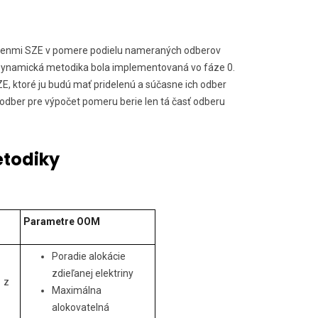
 členmi SZE v pomere podielu nameraných odberov
á. Dynamická metodika bola implementovaná vo fáze 0.
ZE, ktoré ju budú mať pridelenú a súčasne ich odber
 odber pre výpočet pomeru berie len tá časť odberu
etodiky
Parametre OOM
Poradie alokácie
zdieľanej elektriny
 z
Maximálna
alokovatelná