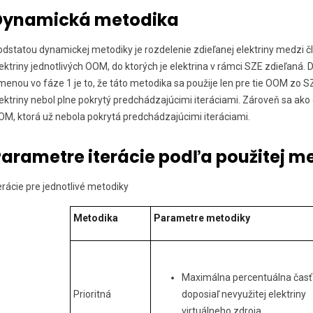
Dynamická metodika
odstatou dynamickej metodiky je rozdelenie zdieľanej elektriny medzi
ektriny jednotlivých OOM, do ktorých je elektrina v rámci SZE zdieľan
enou vo fáze 1 je to, že táto metodika sa použije len pre tie OOM zo S
ektriny nebol plne pokrytý predchádzajúcimi iteráciami. Zároveň sa ako
OM, ktorá už nebola pokrytá predchádzajúcimi iteráciami.
arametre iterácie podľa použitej m
erácie pre jednotlivé metodiky
Metodika
Parametre metodiky
Maximálna percentuálna časť
Prioritná
doposiaľ nevyužitej elektriny
virtuálneho zdroja