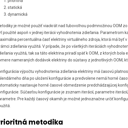
prioritná
statická
dynamická
etodiky je možné použiť viackrát nad ľubovoľnou podmnožinou OOM zo
ť použité aspoň v jednej iterácii vyhodnotenia zdieľania. Parametrom ka
ximálna percentuálna časť elektriny virtuálneho zdroja, ktorá má byť v d
rámci zdieľania využitá. V prípade, že po všetkých iteráciách vyhodnoten
ieľania využitá, tak sa táto elektrina priradí späť k OOM, z ktorých bola 
mere nameraných dodávok elektriny do sústavy z jednotlivých OOM, kto
nfigurácia výpočtu vyhodnotenia zdieľania elektriny má časovú platnos
alendárneho dňa po uložení konfigurácie a predvolene nemá horné čas
utomaticky nastavuje horné časové obmedzenie predchádzajúcej konfigu
nfigurácie. Súčasťou konfigurácie je zoznam iterácií, parametre iteráci
arametre. Pre každý časový okamih je možné jednoznačne určiť konfigur
užitá.
rioritná metodika