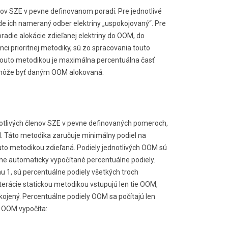
enov SZE v pevne definovanom poradí. Pre jednotlivé
ude ich nameraný odber elektriny „uspokojovaný“. Pre
radie alokácie zdieľanej elektriny do OOM, do
ci prioritnej metodiky, sú zo spracovania touto
uto metodikou je maximálna percentuálna časť
á môže byť daným OOM alokovaná.
dnotlivých členov SZE v pevne definovaných pomeroch,
 Táto metodika zaručuje minimálny podiel na
outo metodikou zdieľaná. Podiely jednotlivých OOM sú
dne automaticky vypočítané percentuálne podiely.
u 1, sú percentuálne podiely všetkých troch
iterácie statickou metodikou vstupujú len tie OOM,
kojený. Percentuálne podiely OOM sa počítajú len
l OOM vypočíta: