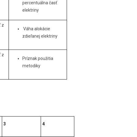
percentuálna časť
elektriny
 z
Váha alokácie
zdieľanej elektriny
 z
Príznak použitia
metodiky
3
4