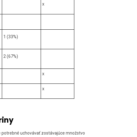
x
1 (33%)
2 (67%)
x
x
riny
 je potrebné uchovávať zostávajúce množstvo