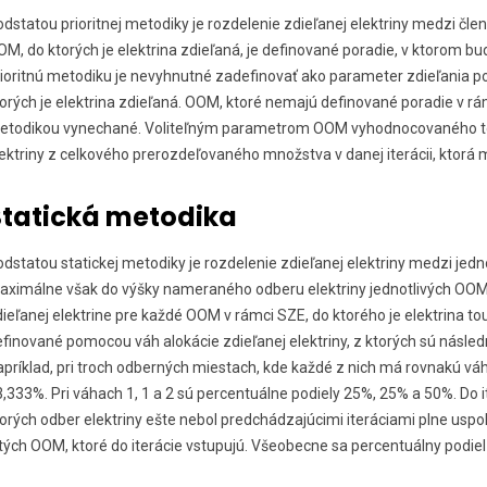
dstatou prioritnej metodiky je rozdelenie zdieľanej elektriny medzi čl
M, do ktorých je elektrina zdieľaná, je definované poradie, v ktorom b
ioritnú metodiku je nevyhnutné zadefinovať ako parameter zdieľania po
orých je elektrina zdieľaná. OOM, ktoré nemajú definované poradie v rám
etodikou vynechané. Voliteľným parametrom OOM vyhodnocovaného to
lektriny z celkového prerozdeľovaného množstva v danej iterácii, ktor
Statická metodika
dstatou statickej metodiky je rozdelenie zdieľanej elektriny medzi je
aximálne však do výšky nameraného odberu elektriny jednotlivých OOM.
ieľanej elektrine pre každé OOM v rámci SZE, do ktorého je elektrina t
finované pomocou váh alokácie zdieľanej elektriny, z ktorých sú násle
príklad, pri troch odberných miestach, kde každé z nich má rovnakú váh
,333%. Pri váhach 1, 1 a 2 sú percentuálne podiely 25%, 25% a 50%. Do 
orých odber elektriny ešte nebol predchádzajúcimi iteráciami plne uspo
tých OOM, ktoré do iterácie vstupujú. Všeobecne sa percentuálny podie