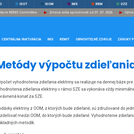
O
ISOT
ISOM
IMS
RRM
OZE
ltácie NEMO Committee
Zmena sídla spoločnosti od 01. 07. 2026
Výmen
CENTRÁLNA FAKTURÁCIA
IMS
REMIT
OBNOVITEĽNÉ ZDROJE
ZÁRUKY 
Metódy výpočtu zdieľani
počet vyhodnotenia zdieľania elektriny sa realizuje na dennej báze pre
yhodnotenia zdieľania elektriny v rámci SZE sa vykonáva vždy minimáln
právnená konať za SZE.
dávky elektriny z OOM, z ktorých bude zdieľané, sú združované do jedné
ozdeľovať medzi OOM, do ktorých bude zdieľané. Vyhodnotenie zdieľania
ákladných metodík: