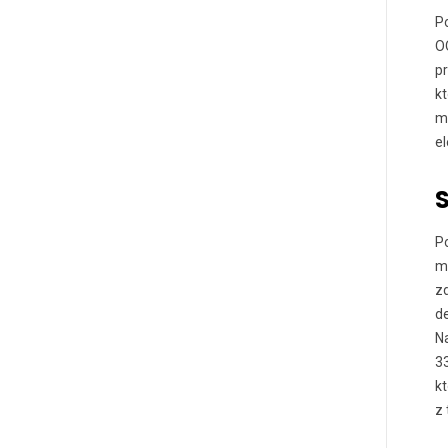
Po
OO
pr
kt
m
e
Po
m
zd
de
Na
33
kt
z 