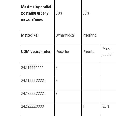
Maximálny podiel
zostatku určený
30%
50%
na zdieľanie:
Metodika:
Dynamická
Prioritná
Max.
OOM \ parameter
Použitie
Priorita
podiel
24Z11111111
x
24Z11112222
x
24Z22222222
x
24Z22223333
1
20%