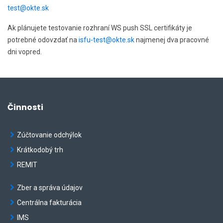
test@okte.sk
Ak plánujete testovanie rozhraní WS push SSL certifikáty je
potrebné odovzdať na
isfu-test@okte.sk
najmenej dva pracovné
dni vopred.
Činnosti
Zúčtovanie odchýlok
Krátkodobý trh
REMIT
Zber a správa údajov
Centrálna fakturácia
IMS