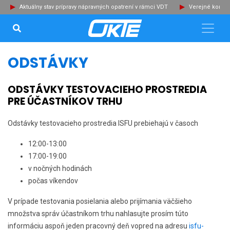
Aktuálny stav prípravy nápravných opatrení v rámci VDT
Verejné konzu
VYHĽADÁVANIE...
Zat
ODSTÁVKY
ODSTÁVKY TESTOVACIEHO PROSTREDIA
PRE ÚČASTNÍKOV TRHU
Odstávky testovacieho prostredia ISFU prebiehajú v časoch
12:00-13:00
17:00-19:00
v nočných hodinách
počas víkendov
V prípade testovania posielania alebo prijímania väčšieho
množstva správ účastníkom trhu nahlasujte prosím túto
informáciu aspoň jeden pracovný deň vopred na adresu
isfu-