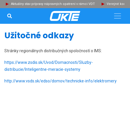
Aktuálny stav prípravy nápravných opatrení v rámci VDT
Verejné konzu
VYHĽADÁVANIE...
Zat
Užitočné odkazy
Stránky regionálnych distribučných spoločností o IMS:
https://www.zsdis.sk/Uvod/Domacnosti/Sluzby-
distribucie/Inteligentne-meracie-systemy
http://www.vsds.sk/edso/domov/technicke-info/elektromery