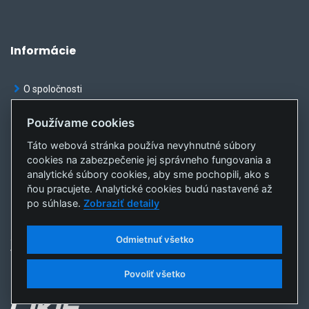
Informácie
O spoločnosti
Kontakt
Používame cookies
Oznamy
Táto webová stránka používa nevyhnutné súbory
cookies na zabezpečenie jej správneho fungovania a
Ochrana osobných údajov
analytické súbory cookies, aby sme pochopili, ako s
Nastavenia cookies
ňou pracujete. Analytické cookies budú nastavené až
po súhlase.
Zobraziť detaily
Odmietnuť všetko
© OKTE, a.s. Všetky práva vyhradené
Vytvorila
sféra, a.s.
Povoliť všetko