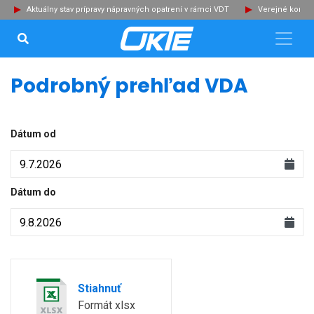
Aktuálny stav prípravy nápravných opatrení v rámci VDT
Verejné konzu
VYHĽADÁVANIE...
Zat
Podrobný prehľad VDA
Dátum od
Dátum do
Stiahnuť
Formát xlsx