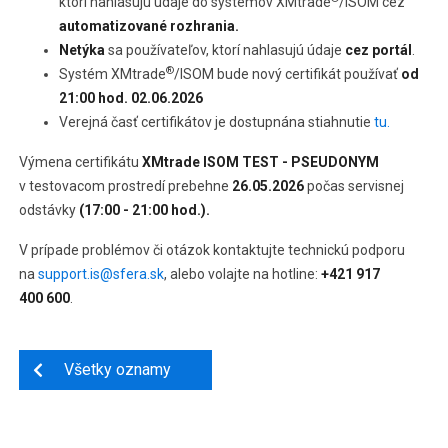
ktorí nahlasujú údaje do systémov XMtrade
/ISOM cez
automatizované rozhrania.
Netýka
sa používateľov, ktorí nahlasujú údaje
cez portál
.
®
Systém XMtrade
/ISOM bude nový certifikát používať
od
21:00 hod.
02.06.2026
Verejná časť certifikátov je dostupnána stiahnutie
tu.
Výmena certifikátu
XMtrade ISOM TEST - PSEUDONYM
v testovacom prostredí prebehne
26.05.2026
počas servisnej
odstávky
(17:00 - 21:00 hod.).
V prípade problémov či otázok kontaktujte technickú podporu
na
support.is@sfera.sk
, alebo volajte na hotline:
+421 917
400 600
.
Všetky oznamy