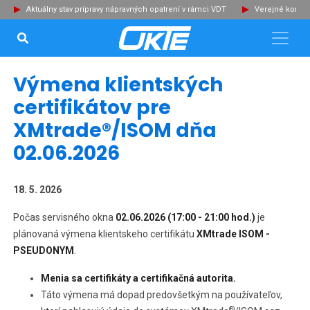
Aktuálny stav prípravy nápravných opatrení v rámci VDT
Verejné konzu
VYHĽADÁVANIE...
Zat
Výmena klientských
certifikátov pre
XMtrade®/ISOM dňa
02.06.2026
18. 5. 2026
Počas servisného okna
0
2.
0
6.2026 (17:00 - 21:00 hod.)
je
plánovaná výmena klientskeho certifikátu
XMtrade ISOM -
PSEUDONYM
.
Menia sa certifikáty a certifikačná autorita.
Táto výmena má dopad predovšetkým na používateľov,
®