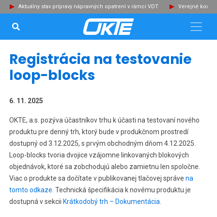
Aktuálny stav prípravy nápravných opatrení v rámci VDT
Verejné konzu
VYHĽADÁVANIE...
Zat
Registrácia na testovanie
loop-blocks
6. 11. 2025
OKTE, a.s. pozýva účastníkov trhu k účasti na testovaní nového
produktu pre denný trh, ktorý bude v produkčnom prostredí
dostupný od 3.12.2025, s prvým obchodným dňom 4.12.2025.
Loop-blocks tvoria dvojice vzájomne linkovaných blokových
objednávok, ktoré sa zobchodujú alebo zamietnu len spoločne.
Viac o produkte sa dočítate v publikovanej tlačovej správe
na
tomto odkaze.
Technická špecifikácia k novému produktu je
dostupná v sekcii
Krátkodobý trh – Dokumentácia
.