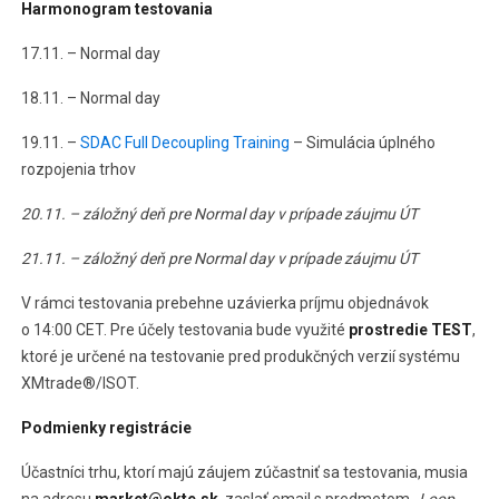
Harmonogram testovania
17.11. – Normal day
18.11. – Normal day
19.11. –
SDAC Full Decoupling Training
– Simulácia úplného
rozpojenia trhov
20.11. – záložný deň pre Normal day v prípade záujmu ÚT
21.11. – záložný deň pre Normal day v prípade záujmu ÚT
V rámci testovania prebehne uzávierka príjmu objednávok
o 14:00 CET. Pre účely testovania bude využité
prostredie TEST
,
ktoré je určené na testovanie pred produkčných verzií systému
XMtrade®/ISOT.
Podmienky registrácie
Účastníci trhu, ktorí majú záujem zúčastniť sa testovania, musia