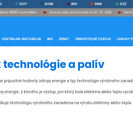
O
ISOT
ISOM
IMS
RRM
OZE
ltácie NEMO Committee
Zmena sídla spoločnosti od 01. 07. 2026
Výmen
CENTRÁLNA FAKTURÁCIA
IMS
REMIT
OBNOVITEĽNÉ ZDROJE
ZÁRUKY 
 technológie a palív
je prípustné hodnoty zdroja energie a typ technológie výrobného zariad
oj energie, z ktorého je výstup, pre ktorý bola elektrina alebo teplo vyro
ikuje technológiu výrobného zariadenia na výrobu elektriny alebo tepla.