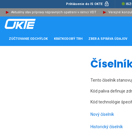
Prihlásenie do IS OKTE
ISZ
Aktuálny stav prípravy nápravných opatrení v rámci VDT
Verejné konzu
ZÚČTOVANIE ODCHÝLOK
KRÁTKODOBÝ TRH
ZBER A SPRÁVA ÚDAJOV
Číselník
Tento číselník stanovu
Kód paliva definuje zdr
Kód technológie špecif
Nový číselník
Historický číselník